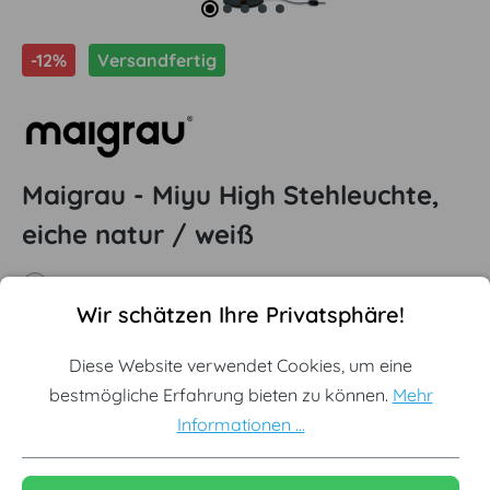
-12%
Versandfertig
Maigrau - Miyu High Stehleuchte,
eiche natur / weiß
Offizieller Maigrau Premium Partner
Cookie-Voreinstellungen
Diese Website verwendet Cookies, um eine bestmögliche Erf
Wir schätzen Ihre Privatsphäre!
Sofort lieferbar aus Lagerbestand
Designleuchten Made in Germany
Diese Website verwendet Cookies, um eine
bestmögliche Erfahrung bieten zu können.
Mehr
Informationen ...
Ausgewählte Variante:
Eiche Natur / Weiß