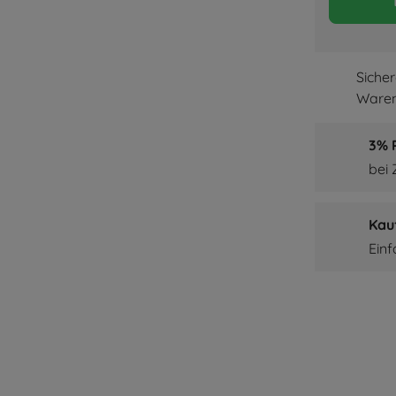
Siche
Waren
3% P
bei
Kau
Ein