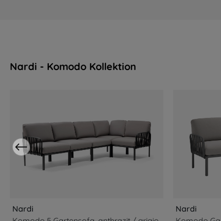
Nardi - Komodo Kollektion
Produktgalerie überspringen
Nardi
Nardi
Komodo 5 Gartensofa, anthrazit / grigio