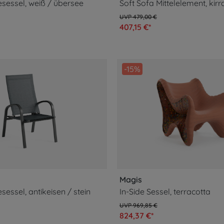
sessel, weiß / übersee
Soft Sofa Mittelelement, kirra
479,00 €
407,15 €*
-15%
Magis
essel, antikeisen / stein
In-Side Sessel, terracotta
969,85 €
824,37 €*