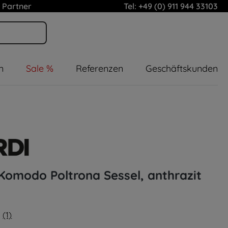
 Partner
Tel: +49 (0) 911 944 33103
n
Sale %
Referenzen
Geschäftskunden
 Komodo Poltrona Sessel, anthrazit
(1)
liche Bewertung von 5 von 5 Sternen