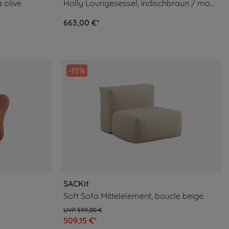
 olive
Holly Loungesessel, indischbraun / mokka
663,00 €*
-15%
SACKit
Soft Sofa Mittelelement, boucle beige
599,00 €
509,15 €*