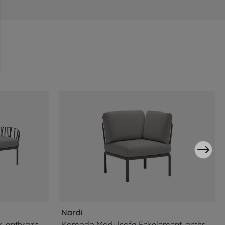
Nardi
Komodo Gartensofa 2-Sitzer, anthrazit / grigio
Komodo Modulsofa Eckelement, anthrazit / grigio