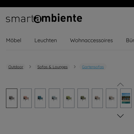
m Hauptinhalt springen
Zur Suche springen
Zur Hauptnavigation springen
Möbel
Leuchten
Wohnaccessoires
Bür
Outdoor
Sofas & Lounges
Gartensofas
Bildergalerie überspringen