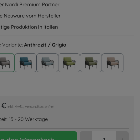
ller Nardi Premium Partner
le Neuware vom Hersteller
ige Produktion in Italien
 Variante:
Anthrazit / Grigio
it / Rosa Quarzo
Anthrazit / Grigio
Anthrazit / Adriatic Sunbrella
Anthrazit / Ghiaccio Sunbrella
Anthrazit / Avocado Sunbrell
Anthrazit / Giungla 
Anthrazit /
it / Tech Panama
 €
inkl. MwSt., versandkostenfrei
zeit: 15 - 20 Werktage
Produkt Anzahl: 
In den Warenkorb