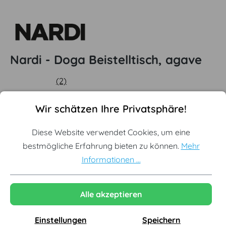
Nardi - Doga Beistelltisch, agave
(2)
Durchschnittliche Bewertung von 5 von 5 Sternen
Cookie-Voreinstellungen
Diese Website verwendet Cookies, um eine bestmögliche Erf
Offizieller Nardi Premium Partner
Wir schätzen Ihre Privatsphäre!
Originale Neuware vom Hersteller
Diese Website verwendet Cookies, um eine
Nachhaltige Produktion in Italien
bestmögliche Erfahrung bieten zu können.
Mehr
Informationen ...
Ausgewählte Variante:
Agave
Alle akzeptieren
Weiß
Anthrazit
Cappuccino
Menta
Agave
Pera
Einstellungen
Speichern