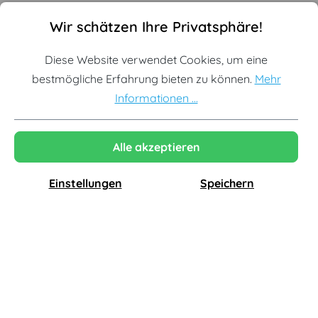
Cookie-Voreinstellungen
Diese Website verwendet Cookies, um eine bestmögliche Erf
885,00 €*
180,00 €*
Wir schätzen Ihre Privatsphäre!
Diese Website verwendet Cookies, um eine
bestmögliche Erfahrung bieten zu können.
Mehr
Informationen ...
Alle akzeptieren
Einstellungen
Speichern
Nardi
Nardi
Clip 70 Gartentisch, 70 x 70 cm, agave
Spritz Gartentisch, Ø 60 cm, anthrazit
180,00 €*
89,00 €*