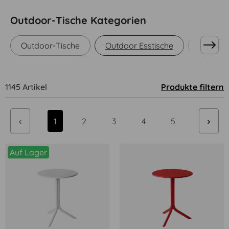
Outdoor-Tische Kategorien
Outdoor-Tische
Outdoor Esstische
Outdoor
1145 Artikel
Produkte filtern
Seite
Seite
Seite
Seite
Seite
1
2
3
4
5
Auf Lager