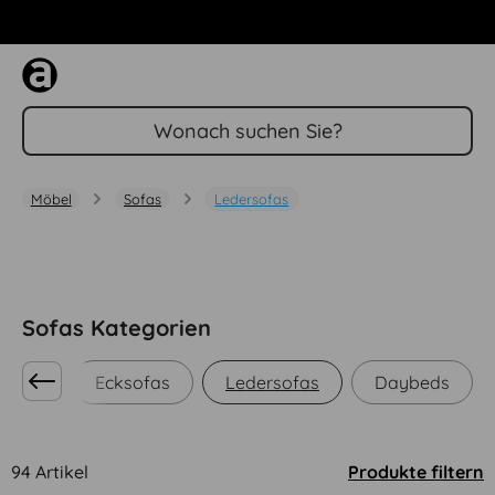
Zum Hauptinhalt springen
Möbel
Sofas
Ledersofas
Sofas Kategorien
sofas
Ecksofas
Ledersofas
Daybeds
94 Artikel
Produkte filtern