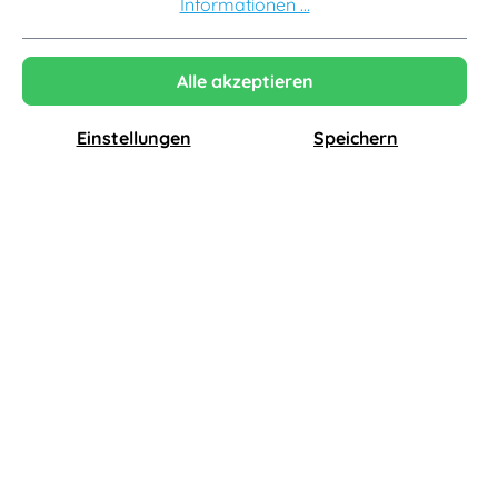
Informationen ...
-15%
-15%
Alle akzeptieren
Einstellungen
Speichern
Muuto
Muuto
Outline Sofa 3-Sitzer, refine leder cognac / polished aluminium
Outline Studio Sofa 140 cm, refine leder schwarz / schwarz
6.195,00 €
4.649,00 €
5.265,75 €*
3.951,65 €*
-13%