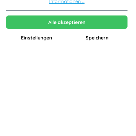
Informationen ...
-22%
Auf Lager
-15%
Auf Lager
Alle akzeptieren
Einstellungen
Speichern
Muuto
Magis
Restore Aufbewahrungskorb, sand
Trash Papierkorb, large, weiß
95,00 €
53,55 €
74,10 €*
45,52 €*
-15%
Auf Lager
-22%
Auf Lager