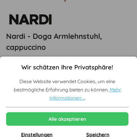
Nardi - Doga Armlehnstuhl,
cappuccino
Cookie-Voreinstellungen
(1)
Diese Website verwendet Cookies, um eine bestmögliche Erf
Wir schätzen Ihre Privatsphäre!
Durchschnittliche Bewertung von 5 von 5 Sternen
Offizieller Nardi Premium Partner
Diese Website verwendet Cookies, um eine
Originale Neuware vom Hersteller
bestmögliche Erfahrung bieten zu können.
Mehr
Nachhaltige Produktion in Italien
Informationen ...
Ausgewählte Variante:
Cappuccino
Alle akzeptieren
Weiß
Anthrazit
Cappuccino
Menta
Agave
Pera
Einstellungen
Speichern