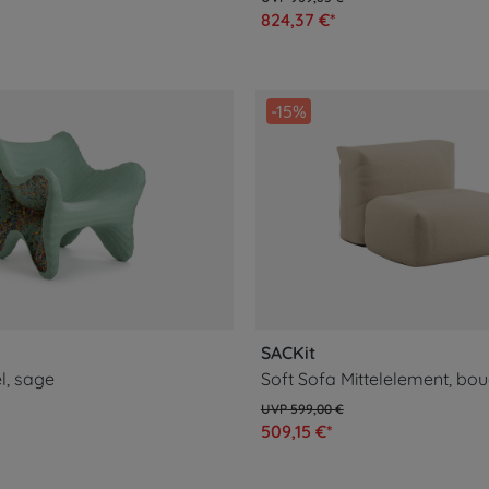
824,37 €*
-15%
SACKit
l, sage
Soft Sofa Mittelelement, bou
599,00 €
509,15 €*