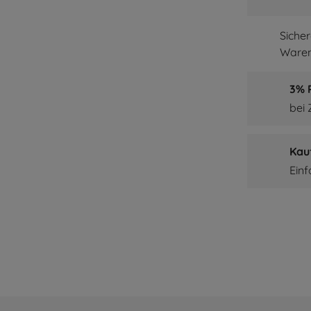
Siche
Waren
3% P
bei
Kau
Ein