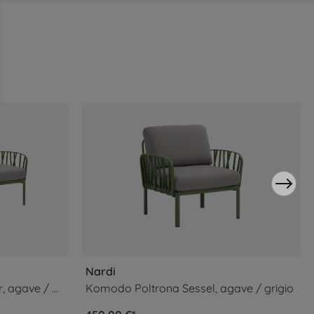
Nardi
Komodo Gartensofa 2-Sitzer, agave / grigio
Komodo Poltrona Sessel, agave / grigio