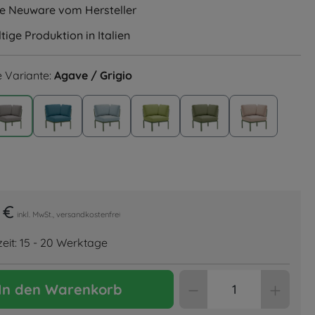
le Neuware vom Hersteller
ige Produktion in Italien
 Variante:
Agave / Grigio
/ Rosa Quarzo
Agave / Grigio
Agave / Adriatic Sunbrella
Agave / Ghiaccio Sunbrella
Agave / Avocado Sunbrella
Agave / Giungla Sun
Agave / Ca
/ Tech Panama
 €
inkl. MwSt., versandkostenfrei
zeit: 15 - 20 Werktage
Produkt Anzahl: 
In den Warenkorb