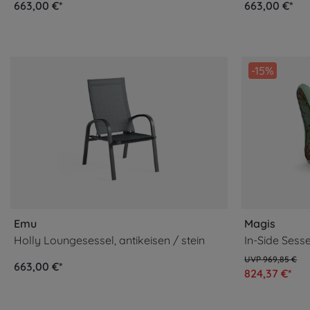
663,00 €*
663,00 €*
-15%
Emu
Magis
Holly Loungesessel, antikeisen / stein
In-Side Sesse
969,85 €
663,00 €*
824,37 €*