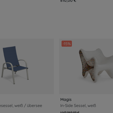
810,00 €*
-15%
Magis
sessel, weiß / übersee
In-Side Sessel, weiß
969,85 €