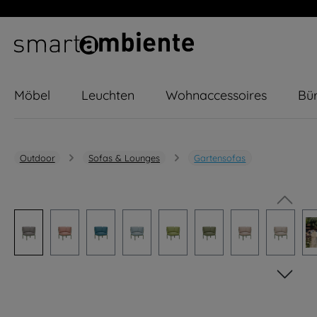
m Hauptinhalt springen
Zur Suche springen
Zur Hauptnavigation springen
Möbel
Leuchten
Wohnaccessoires
Bür
Outdoor
Sofas & Lounges
Gartensofas
Bildergalerie überspringen