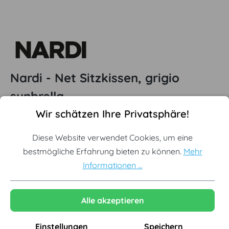
Nardi - Net Sitzkissen, grigio
sunbrella
Cookie-Voreinstellungen
Diese Website verwendet Cookies, um eine bestmögliche Erf
Wir schätzen Ihre Privatsphäre!
(5)
Durchschnittliche Bewertung von 5 von 5 Sternen
Diese Website verwendet Cookies, um eine
Offizieller Nardi Premium Partner
bestmögliche Erfahrung bieten zu können.
Mehr
Originale Neuware vom Hersteller
Informationen ...
Nachhaltige Produktion in Italien
Alle akzeptieren
Ausgewählte Variante:
Grigio Sunbrella
Einstellungen
Speichern