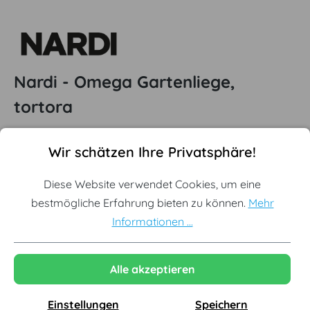
Nardi - Omega Gartenliege,
tortora
Cookie-Voreinstellungen
(7)
Diese Website verwendet Cookies, um eine bestmögliche Erf
Wir schätzen Ihre Privatsphäre!
Durchschnittliche Bewertung von 5 von 5 Sternen
Offizieller Nardi Premium Partner
Diese Website verwendet Cookies, um eine
Sofort lieferbar aus Lagerbestand
bestmögliche Erfahrung bieten zu können.
Mehr
Nachhaltige Produktion in Italien
Informationen ...
Ausgewählte Variante:
Tortora
Alle akzeptieren
Weiß
Weiß / Blau
Weiß / Beige
Weiß / Tortora
Einstellungen
Speichern