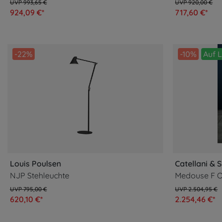
993,65 €
920,00 €
924,09 €*
717,60 €*
-22%
-10%
Auf 
Louis Poulsen
Catellani & 
NJP Stehleuchte
795,00 €
2.504,95 €
620,10 €*
2.254,46 €*