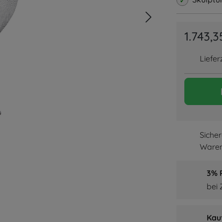
1.743,3
Liefer
Siche
Waren
3% P
bei
Kau