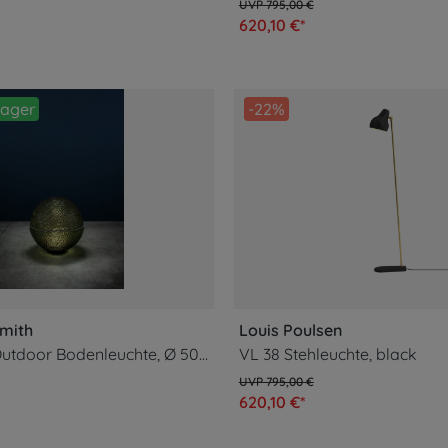
795,00 €
620,10 €*
Lager
-22%
Smith
Louis Poulsen
Medouse F Outdoor Bodenleuchte, Ø 50 cm
VL 38 Stehleuchte, black
795,00 €
620,10 €*