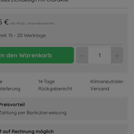
5 €
inkl. MwSt., versandkostenfrei
zeit: 15 - 20 Werktage
Produkt Anzahl: 
In den Warenkorb
re
14 Tage
Klimaneutraler
lieferung
Rückgaberecht
Versand
reisvorteil
 Zahlung per Banküberweisung
f auf Rechnung möglich