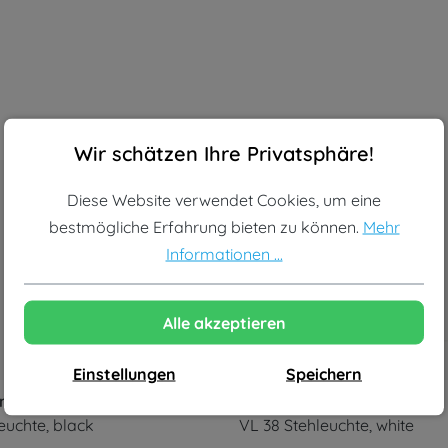
Cookie-Voreinstellungen
Diese Website verwendet Cookies, um eine bestmögliche Erf
Wir schätzen Ihre Privatsphäre!
-22%
Diese Website verwendet Cookies, um eine
bestmögliche Erfahrung bieten zu können.
Mehr
Informationen ...
Alle akzeptieren
Einstellungen
Speichern
en
Louis Poulsen
euchte, black
VL 38 Stehleuchte, white