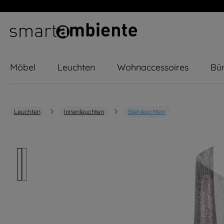
m Hauptinhalt springen
Zur Suche springen
Zur Hauptnavigation springen
Möbel
Leuchten
Wohnaccessoires
Bür
Leuchten
Innenleuchten
Stehleuchten
Bildergalerie überspringen