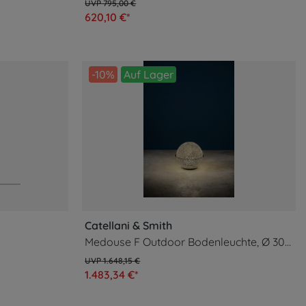
795,00 €
620,10 €*
-10%
Auf Lager
Catellani & Smith
Medouse F Outdoor Bodenleuchte, Ø 30 cm
1.648,15 €
1.483,34 €*