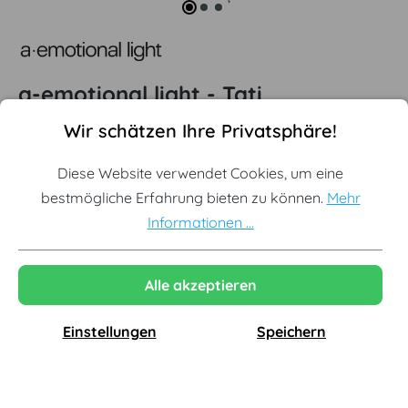
a-emotional light - Tati
Cookie-Voreinstellungen
Diese Website verwendet Cookies, um eine bestmögliche Erf
Tischleuchte
Wir schätzen Ihre Privatsphäre!
Offizieller a-emotional light Partner
Diese Website verwendet Cookies, um eine
bestmögliche Erfahrung bieten zu können.
Mehr
Handgefertigte Leuchten aus Spanien
Informationen ...
Skulpturales Lichtdesign mit Charakter
Alle akzeptieren
562,87 €
inkl. MwSt., versandkostenfrei
Einstellungen
Speichern
Lieferzeit: 15 - 20 Werktage