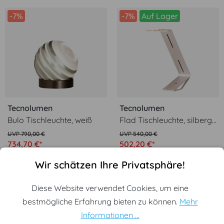
-7%
-7%
Auf Lager
Tecnolumen
Tecnolumen
Bulo Tischleuchte, weiß
Flad Tischleuchte, silbergrau
790,00 €
540,00 €
734,70 €*
502,20 €*
Cookie-Voreinstellungen
Diese Website verwendet Cookies, um eine bestmögliche Erf
Wir schätzen Ihre Privatsphäre!
Diese Website verwendet Cookies, um eine
bestmögliche Erfahrung bieten zu können.
Mehr
-7%
Auf Lager
-7%
Informationen ...