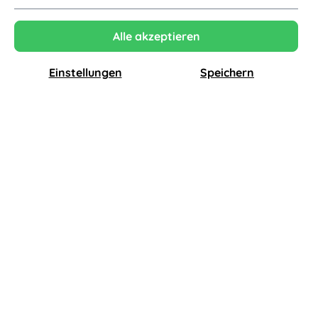
Alle akzeptieren
Einstellungen
Speichern
Tecnolumen
Tecnolumen
Bulo XL BLON 16 Bodenleuchte
Bulo Tischleuchte, hellblau
2.200,00 €
790,00 €
2.046,00 €*
734,70 €*
-7%
-7%