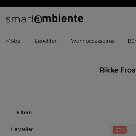
m Hauptinhalt springen
Zur Suche springen
Zur Hauptnavigation springen
Möbel
Leuchten
Wohnaccessoires
Bür
Rikke Fros
Filtern
Hersteller
-20%