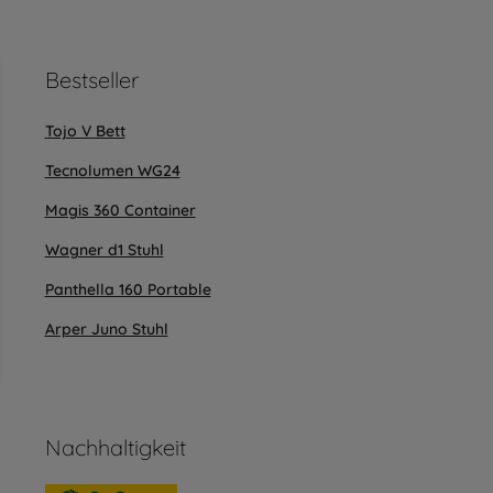
ahrung bieten zu können.
Mehr Informationen ...
Bestseller
Tojo V Bett
Tecnolumen WG24
Magis 360 Container
Wagner d1 Stuhl
Panthella 160 Portable
Arper Juno Stuhl
Nachhaltigkeit