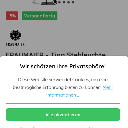
-5%
Versandfertig
FRAUMAIER - Tina Stehleuchte,
Cookie-Voreinstellungen
Diese Website verwendet Cookies, um eine bestmögliche Erf
Switch to Dim LED, schwarz
Wir schätzen Ihre Privatsphäre!
Offizieller FRAUMAIER Partner
Diese Website verwendet Cookies, um eine
bestmögliche Erfahrung bieten zu können.
Mehr
Sofort lieferbar aus Lagerbestand
Informationen ...
Designleuchten aus Deutschland
Alle akzeptieren
Ausgewählte Variante:
Schwarz