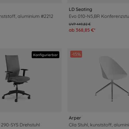
LD Seating
unststoff, aluminium #2212
Evo 010-N5,BR Konferenzstu
449,82 €
ab 368,85 €*
-15%
Konfigurierbar
Arper
290-SYS Drehstuhl