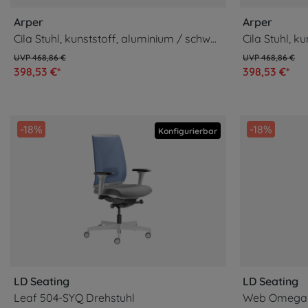
Arper
Arper
Cila Stuhl, kunststoff, aluminium / schwarz #2212
Cila Stuhl, k
468,86 €
468,86 €
398,53 €*
398,53 €*
-18%
-18%
Konfigurierbar
LD Seating
LD Seating
Leaf 504-SYQ Drehstuhl
Web Omega 