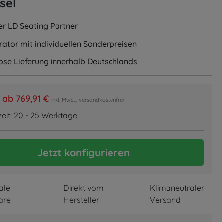
sel
ler LD Seating Partner
rator mit individuellen Sonderpreisen
ose Lieferung innerhalb Deutschlands
ab
769,91 €
inkl. MwSt., versandkostenfrei
zeit: 20 - 25 Werktage
Jetzt konfigurieren
ale
Direkt vom
Klimaneutraler
are
Hersteller
Versand