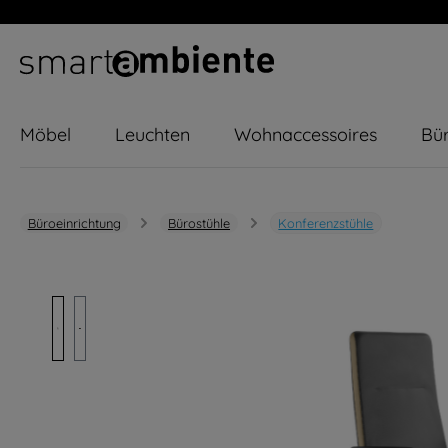
m Hauptinhalt springen
Zur Suche springen
Zur Hauptnavigation springen
Möbel
Leuchten
Wohnaccessoires
Bür
Büroeinrichtung
Bürostühle
Konferenzstühle
Bildergalerie überspringen