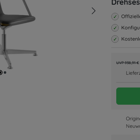
Drehses
Offiziel
Konfigu
Kostenl
938,91 €
Liefer
Origin
Neuw