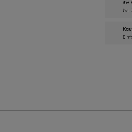
3% P
bei
Kau
Ein