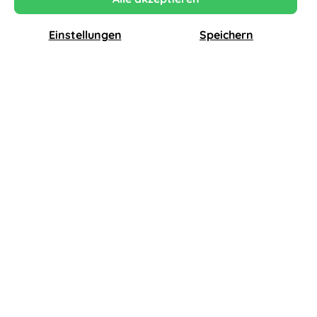
Weiß / Giungla Sunbrella
Weiß / Canvas Sunbrella
Weiß / Tech Panama
Einstellungen
Speichern
367,00 €
inkl. MwSt., versandkostenfrei
Lieferzeit: 15 - 20 Werktage
Produkt Anzahl:
In den Warenkorb
Sichere
14 Tage
Klimaneutraler
Warenlieferung
Rückgaberecht
Versand
3% Preisvorteil
bei Zahlung per Banküberweisung