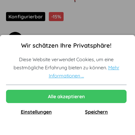
Konfigurierbar
-15%
Cookie-Voreinstellungen
Diese Website verwendet Cookies, um eine bestmögliche Erf
Wir schätzen Ihre Privatsphäre!
Noti - Gap Sessel, hoch
Diese Website verwendet Cookies, um eine
bestmögliche Erfahrung bieten zu können.
Mehr
Offizieller Noti Premium Partner
Informationen ...
Konfigurator mit individuellen Sonderpreisen
Kostenlose Lieferung innerhalb Deutschlands
Alle akzeptieren
Einstellungen
Speichern
ab
1.101,52 €
1.295,91 €
inkl. MwSt., versandkostenfrei