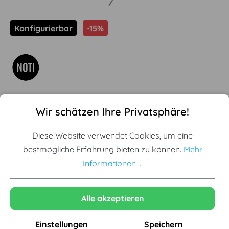
Konfigurierbar
-15%
Noti - Mishell XL Sessel mit
Cookie-Voreinstellungen
Diese Website verwendet Cookies, um eine bestmögliche Erf
Wir schätzen Ihre Privatsphäre!
Kreuzgestell
Diese Website verwendet Cookies, um eine
(1)
bestmögliche Erfahrung bieten zu können.
Mehr
Durchschnittliche Bewertung von 5 von 5 Sternen
Offizieller Noti Premium Partner
Informationen ...
Konfigurator mit individuellen Sonderpreisen
Kostenlose Lieferung innerhalb Deutschlands
Alle akzeptieren
Einstellungen
Speichern