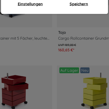
Einstellungen
Speichern
Tojo
360° Rollcontainer mit 5 Fächer, leuchtend blau
189,00 €
160,65 €*
Auf Lager
Neu