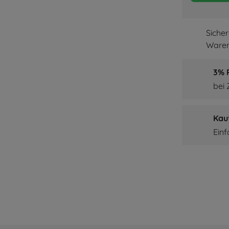
Siche
Waren
3% P
bei
Kau
Ein