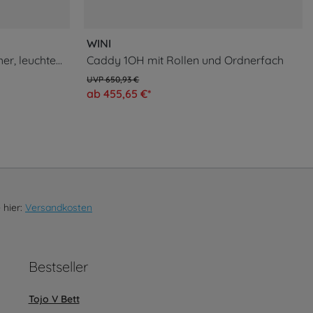
WINI
360° Rollcontainer mit 5 Fächer, leuchtend gelb
Caddy 1OH mit Rollen und Ordnerfach
650,93 €
ab 455,65 €*
 hier:
Versandkosten
Bestseller
Tojo V Bett