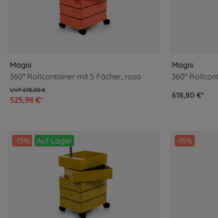
Magis
Magis
360° Rollcontainer mit 5 Fächer, rosa
618,80 €
618,80 €*
525,98 €*
-15%
Auf Lager
-15%