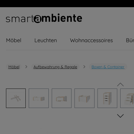
m Hauptinhalt springen
Zur Suche springen
Zur Hauptnavigation springen
Möbel
Leuchten
Wohnaccessoires
Bür
Möbel
Aufbewahrung & Regale
Boxen & Container
Bildergalerie überspringen