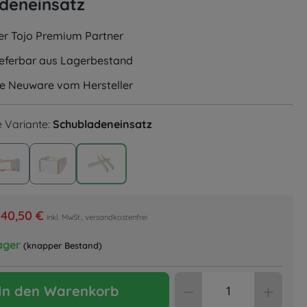
deneinsatz
ler Tojo Premium Partner
lieferbar aus Lagerbestand
le Neuware vom Hersteller
 Variante:
Schubladeneinsatz
odul
Grundmodul Oberteil
Grundmodul Unterteil
Schubladeneinsatz
40,50 €
inkl. MwSt., versandkostenfrei
ager
(knapper Bestand)
Produkt Anzahl: 
In den Warenkorb