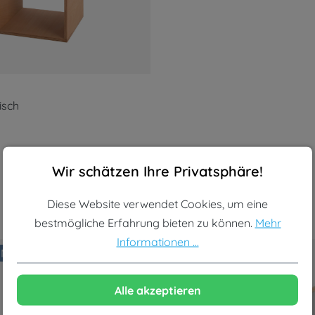
isch
Cookie-Voreinstellungen
Diese Website verwendet Cookies, um eine bestmögliche Erf
Wir schätzen Ihre Privatsphäre!
Diese Website verwendet Cookies, um eine
bestmögliche Erfahrung bieten zu können.
Mehr
Informationen ...
Neu
-15%
Auf Lager
Alle akzeptieren