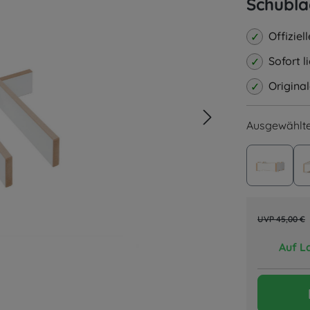
Schubla
Offiziel
Sofort 
Origina
Ausgewählte
Anbaum
45,00 €
Auf L