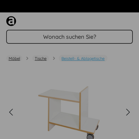
Zum Hauptinhalt springen
Möbel
Tische
Beistell- & Ablagetische
Bildergalerie überspringen