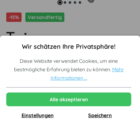
-15%
Versandfertig
Cookie-Voreinstellungen
Diese Website verwendet Cookies, um eine bestmögliche Erf
Wir schätzen Ihre Privatsphäre!
Tojo - Freund Beistelltisch
Diese Website verwendet Cookies, um eine
bestmögliche Erfahrung bieten zu können.
Mehr
Offizieller Tojo Premium Partner
Informationen ...
Sofort lieferbar aus Lagerbestand
Originale Neuware vom Hersteller
Alle akzeptieren
Einstellungen
Speichern
169,15 €
199,00 €
inkl. MwSt., versandkostenfrei