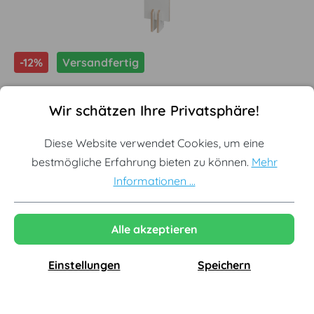
-12%
Versandfertig
Cookie-Voreinstellungen
Diese Website verwendet Cookies, um eine bestmögliche Erf
Wir schätzen Ihre Privatsphäre!
Diese Website verwendet Cookies, um eine
Tojo - Lesestoff Bücherregal
bestmögliche Erfahrung bieten zu können.
Mehr
Informationen ...
Offizieller Tojo Premium Partner
Sofort lieferbar aus Lagerbestand
Alle akzeptieren
Originale Neuware vom Hersteller
Einstellungen
Speichern
131,12 €
149,00 €
inkl. MwSt., versandkostenfrei