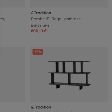
&Tradition
rey
Rombe IF1 Regal, anthrazit
941,29 €
800,10 €*
-15%
&Tradition