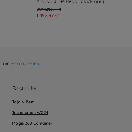
Archivo JH44 Regal, black grey
1.756,44 €
1.492,97 €*
 hier:
Versandkosten
Bestseller
Tojo V Bett
Tecnolumen WG24
Magis 360 Container