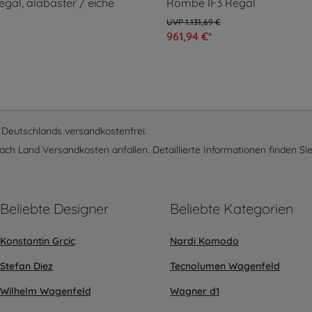
gal, alabaster / eiche
Rombe IF3 Regal
1.131,69 €
961,94 €*
lb Deutschlands versandkostenfrei.
ach Land Versandkosten anfallen. Detaillierte Informationen finden Sie
Beliebte Designer
Beliebte Kategorien
Konstantin Grcic
Nardi Komodo
Stefan Diez
Tecnolumen Wagenfeld
Wilhelm Wagenfeld
Wagner d1