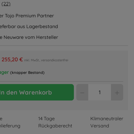
(22)
liche Bewertung von 5 von 5 Sternen
ler Tojo Premium Partner
lieferbar aus Lagerbestand
le Neuware vom Hersteller
255,20 €
inkl. MwSt., versandkostenfrei
ager
(knapper Bestand)
Produkt Anzahl: 
In den Warenkorb
re
14 Tage
Klimaneutraler
lieferung
Rückgaberecht
Versand