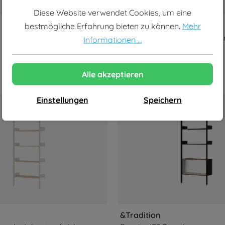
Diese Website verwendet Cookies, um eine
bestmögliche Erfahrung bieten zu können.
Mehr
&Tradition
3 Regal
Archivo JH45 Regal, black g
Informationen ...
2.702,49 €
2.297,12 €*
Alle akzeptieren
Einstellungen
Speichern
-15%
&Tradition