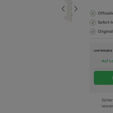
Durchschnitt
Offiziel
Sofort 
Origina
319,00 €
Auf L
Siche
Waren