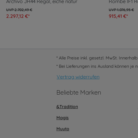
Archivo JH44 Regal, eiche natur
Rombe IF1 Re
2.702,49 €
1.076,95 €
2.297,12 €*
915,41 €*
* Alle Preise inkl. gesetzl. MwSt. Innerha
* Bei Lieferungen ins Ausland können je n
Vertrag widerrufen
Beliebte Marken
&Tradition
Magis
Muuto