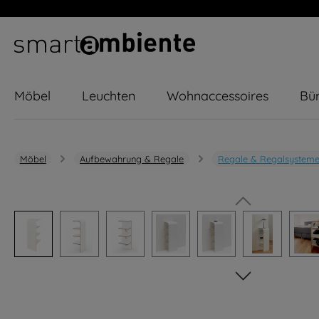
m Hauptinhalt springen
Zur Suche springen
Zur Hauptnavigation springen
Möbel
Leuchten
Wohnaccessoires
Bür
Möbel
Aufbewahrung & Regale
Regale & Regalsystem
Bildergalerie überspringen