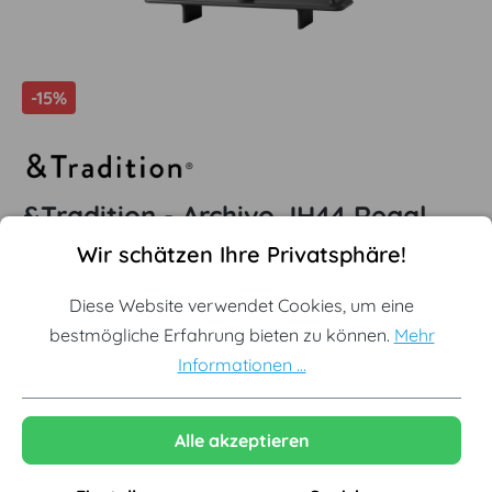
-15%
&Tradition - Archivo JH44 Regal,
Cookie-Voreinstellungen
Diese Website verwendet Cookies, um eine bestmögliche Erf
black grey
Wir schätzen Ihre Privatsphäre!
Offizieller &Tradition Partner
Diese Website verwendet Cookies, um eine
bestmögliche Erfahrung bieten zu können.
Mehr
Originale Neuware vom Hersteller
Informationen ...
Designklassiker aus Skandinavien
Alle akzeptieren
Ausgewählte Variante:
Black Grey