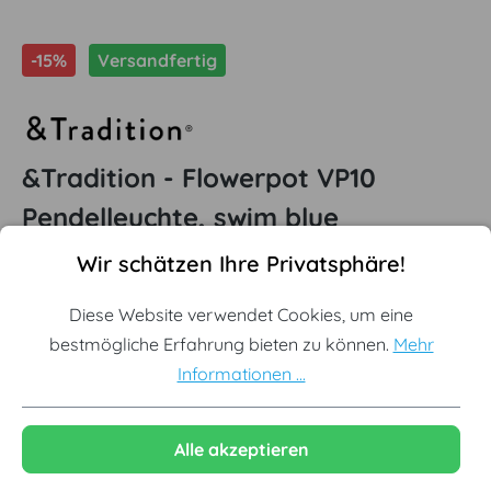
-15%
Versandfertig
&Tradition - Flowerpot VP10
Pendelleuchte, swim blue
Cookie-Voreinstellungen
Diese Website verwendet Cookies, um eine bestmögliche Erf
Wir schätzen Ihre Privatsphäre!
Offizieller &Tradition Partner
Originale Neuware vom Hersteller
Diese Website verwendet Cookies, um eine
bestmögliche Erfahrung bieten zu können.
Mehr
Designklassiker aus Skandinavien
Informationen ...
Ausgewählte Variante:
Swim Blue
Alle akzeptieren
Mattweiß
Hellgrau
Mattschwarz
Mustard
Stone Blue
Grey Beige