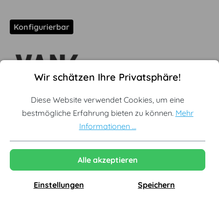
Konfigurierbar
Cookie-Voreinstellungen
Diese Website verwendet Cookies, um eine bestmögliche Erf
Wir schätzen Ihre Privatsphäre!
VANK - Celoo Pouf
Diese Website verwendet Cookies, um eine
bestmögliche Erfahrung bieten zu können.
Mehr
Informationen ...
Alle akzeptieren
ab
298,69 €
Einstellungen
Speichern
inkl. MwSt., versandkostenfrei
Lieferzeit: 25 - 30 Werktage