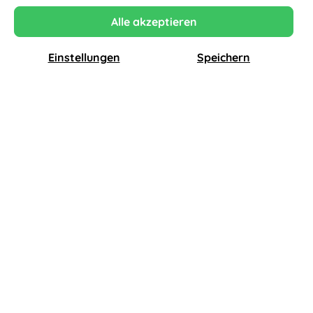
Alle akzeptieren
Jetzt konfigurieren
Einstellungen
Speichern
Klimaneutraler
Originale Neuware
Direkt vom Hersteller
Versand
3% Preisvorteil
bei Zahlung per Banküberweisung
Kauf auf Rechnung möglich
Einfach zahlen mit Rechnung, PayPal oder
Klarna