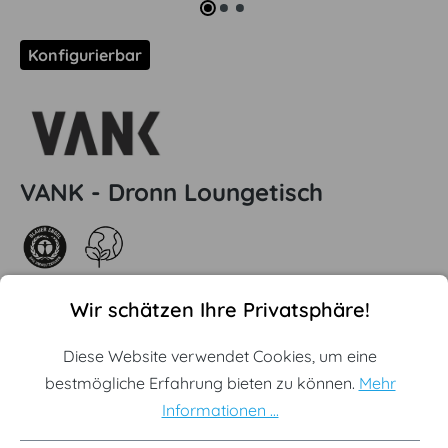
Konfigurierbar
VANK - Dronn Loungetisch
Cookie-Voreinstellungen
Diese Website verwendet Cookies, um eine bestmögliche Erf
Wir schätzen Ihre Privatsphäre!
ab
738,99 €
Diese Website verwendet Cookies, um eine
inkl. MwSt., versandkostenfrei
bestmögliche Erfahrung bieten zu können.
Mehr
Informationen ...
Lieferzeit: 25 - 30 Werktage