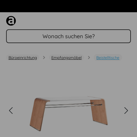
Zum Hauptinhalt springen
Büroeinrichtung
Empfangsmöbel
Beistelltische
Bildergalerie überspringen