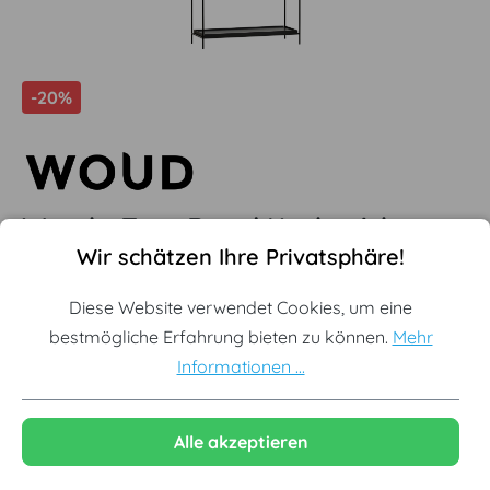
-20%
Woud - Tray Regal Hoch, eiche
Cookie-Voreinstellungen
Diese Website verwendet Cookies, um eine bestmögliche Erf
Wir schätzen Ihre Privatsphäre!
natur / schwarz
Diese Website verwendet Cookies, um eine
(2)
bestmögliche Erfahrung bieten zu können.
Mehr
Durchschnittliche Bewertung von 5 von 5 Sternen
Offizieller Woud Premium Partner
Informationen ...
Zeitloses Design mit skandinavischer Seele
Nachhaltig gefertigt für lange Lebensdauer
Alle akzeptieren