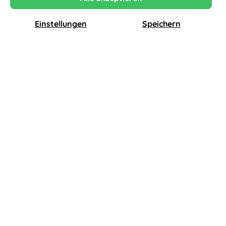
Einstellungen
Speichern
397,00 €
inkl. MwSt., versandkostenfrei
Lieferzeit: 20 - 25 Werktage
Produkt Anzahl:
In den Warenkorb
Sichere
14 Tage
Klimaneutraler
Warenlieferung
Rückgaberecht
Versand
3% Preisvorteil
bei Zahlung per Banküberweisung