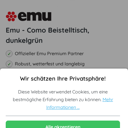
Emu - Como Beistelltisch,
dunkelgrün
Offizieller Emu Premium Partner
Robust, wetterfest und langlebig
Cookie-Voreinstellungen
Diese Website verwendet Cookies, um eine bestmögliche Erf
Outdoor Design – Made in Italy
Wir schätzen Ihre Privatsphäre!
Ausgewählte Variante:
Dunkelgrün
Diese Website verwendet Cookies, um eine
bestmögliche Erfahrung bieten zu können.
Mehr
Informationen ...
Antikeisen
Weiß
Schwarz
Indischbraun
Intensives Ro
Alle akzeptieren
Taupe
Dunkelgrün