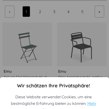
Seite
Seite
Seite
Seite
Seite
1
2
3
4
5
Emu
Emu
Arc en Ciel Klappstuhl, dunkelgrün
Star Armlehnstuhl, antikeisen
Cookie-Voreinstellungen
Diese Website verwendet Cookies, um eine bestmögliche Erf
Wir schätzen Ihre Privatsphäre!
93,00 €*
175,00 €*
Diese Website verwendet Cookies, um eine
bestmögliche Erfahrung bieten zu können.
Mehr