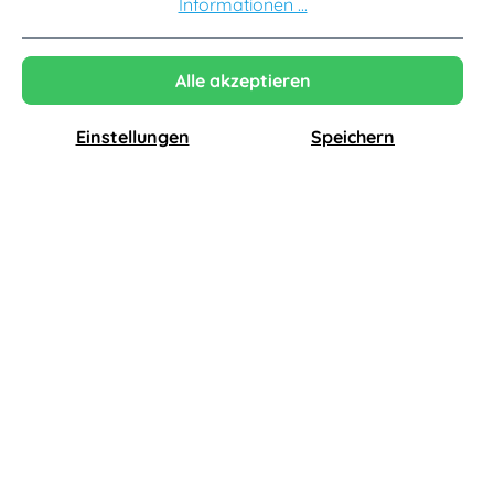
Informationen ...
Alle akzeptieren
Einstellungen
Speichern
Emu
Emu
Star Armlehnstuhl, intensives rot
Snooze Liegestuhl, weiß / eis
175,00 €*
266,00 €*