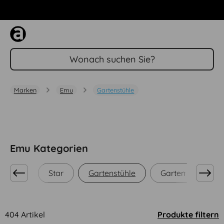
Tel: +49 (0) 911 944 33103
Zum Hauptinhalt springen
Marken
Emu
Gartenstühle
Emu Kategorien
en Ciel
Star
Gartenstühle
Gartentische
404 Artikel
Produkte filtern