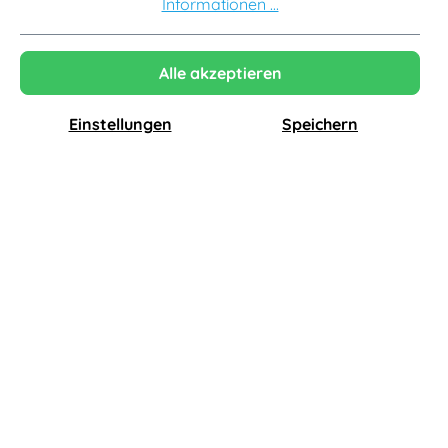
Informationen ...
-13%
-13%
Alle akzeptieren
Einstellungen
Speichern
Fredericia
Fredericia
Gomo Lounge Chair, fixed base / re-wool 128
Savannah Chair, eiche hell geölt / grand linen 0024 / leder max 95 cognac
1.982,00 €
4.103,00 €
1.724,34 €*
3.569,61 €*
-13%
-13%