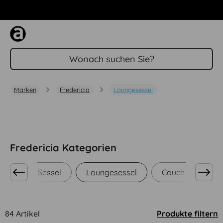
Tel: +49 (0) 911 944 33103
Zum Hauptinhalt springen
Marken
Fredericia
Loungesessel
Fredericia Kategorien
ofas
Sessel
Loungesessel
Couchtische
84 Artikel
Produkte filtern