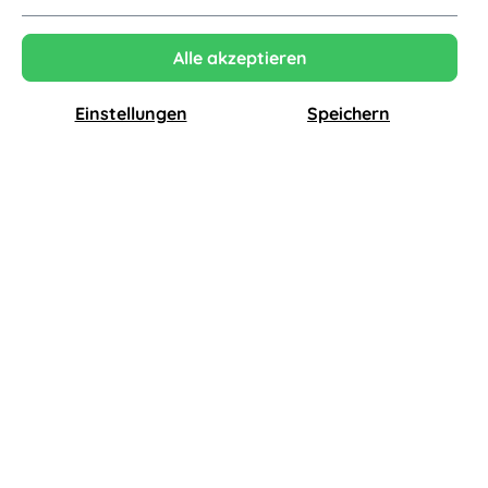
Alle akzeptieren
Einstellungen
Speichern
Maigrau
Maigrau
Linn Little Oblique Tischleuchte, eiche natur / bronzegrau
Luca Little Tischleuchte, eiche geräuchert / weiß
729,00 €
659,00 €
641,52 €*
579,92 €*
-12%
Auf Lager
-12%
Auf Lager