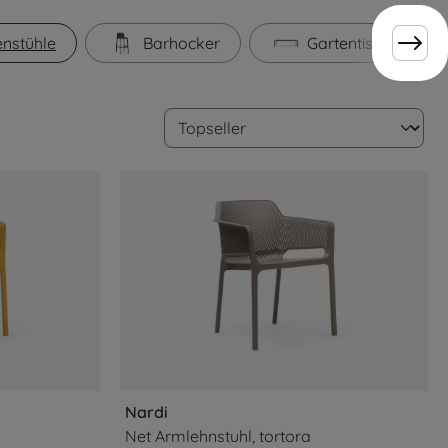
enstühle
Barhocker
Gartentische
Nardi
Net Armlehnstuhl, tortora