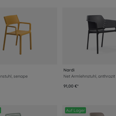
Nardi
hnstuhl, senape
Net Armlehnstuhl, anthrazit
91,00 €*
Auf Lager