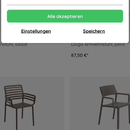
Alle akzeptieren
Einstellungen
Speichern
Nardi
stuhl, salice
Doga Armlehnstuhl, pera
87,50 €*