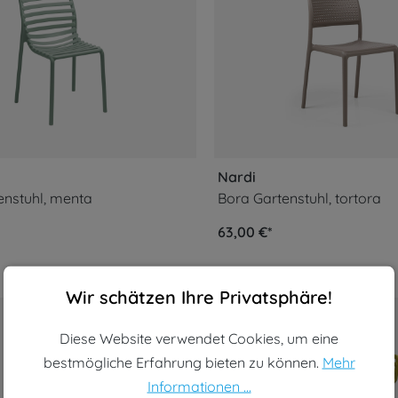
Nardi
nstuhl, menta
Bora Gartenstuhl, tortora
63,00 €*
Cookie-Voreinstellungen
Diese Website verwendet Cookies, um eine bestmögliche Erf
Wir schätzen Ihre Privatsphäre!
Diese Website verwendet Cookies, um eine
bestmögliche Erfahrung bieten zu können.
Mehr
Informationen ...