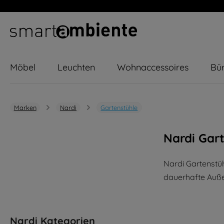
m Hauptinhalt springen
Zur Suche springen
Zur Hauptnavigation springen
Möbel
Leuchten
Wohnaccessoires
Bür
Marken
Nardi
Gartenstühle
Nardi Gar
Nardi Gartenstüh
dauerhafte Auße
Nardi Kategorien