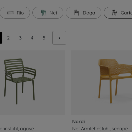
Rio
Net
Doga
Gart
ite
Seite
Seite
Seite
Seite
2
3
4
5
Nardi
hnstuhl, agave
Net Armlehnstuhl, senape