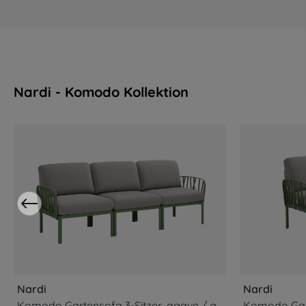
Nardi - Komodo Kollektion
Produktgalerie überspringen
Nardi
Nardi
Komodo Gartensofa 3-Sitzer, agave / grigio