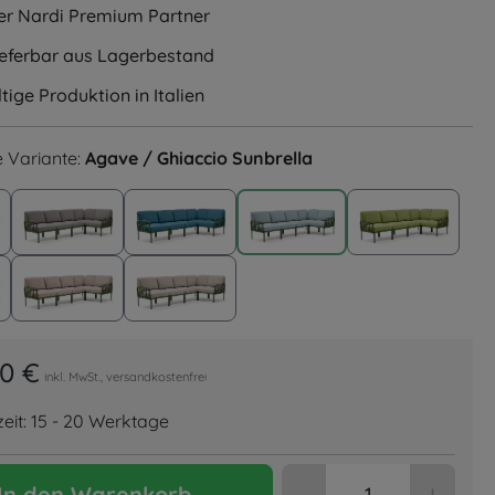
ller Nardi Premium Partner
lieferbar aus Lagerbestand
ige Produktion in Italien
 Variante:
Agave / Ghiaccio Sunbrella
e / Rosa Quarzo
Agave / Grigio
Agave / Adriatic Sunbrella
Agave / Ghiaccio Sunbre
Agave / Av
 / Giungla Sunbrella
Agave / Canvas Sunbrella
Agave / Tech Panama
00 €
inkl. MwSt., versandkostenfrei
zeit: 15 - 20 Werktage
Produkt Anzahl: 
In den Warenkorb