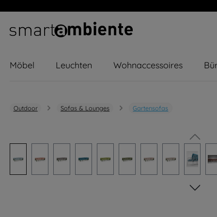
m Hauptinhalt springen
Zur Suche springen
Zur Hauptnavigation springen
Möbel
Leuchten
Wohnaccessoires
Bür
Outdoor
Sofas & Lounges
Gartensofas
Bildergalerie überspringen