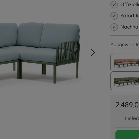
Offizie
Sofort 
Nachhalt
Ausgewählte
Agav
Agave
2.489,
Liefer