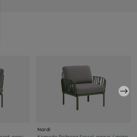
Nardi
Komodo Modulsofa Eckelement, agave / grigio
Komodo Poltrona Sessel, agave / grigio