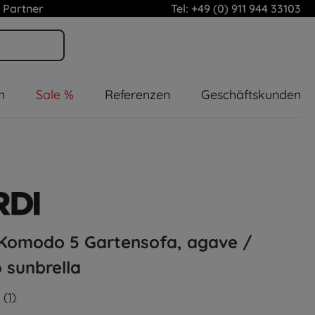
 Partner
Tel: +49 (0) 911 944 33103
n
Sale %
Referenzen
Geschäftskunden
 Komodo 5 Gartensofa, agave /
 sunbrella
(1)
liche Bewertung von 5 von 5 Sternen