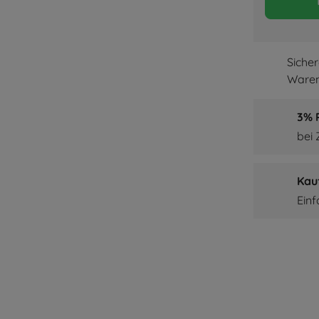
Siche
Waren
3% P
bei
Kau
Ein