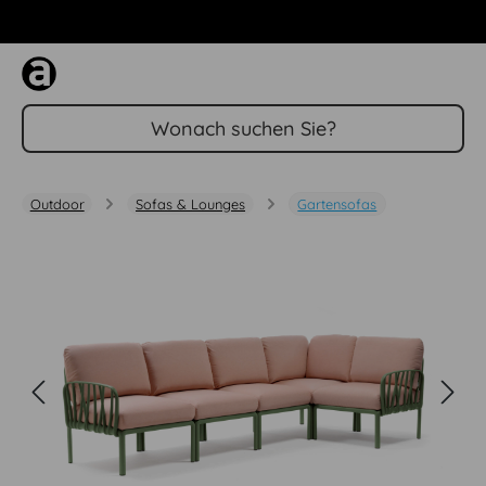
Zum Hauptinhalt springen
Outdoor
Sofas & Lounges
Gartensofas
Bildergalerie überspringen