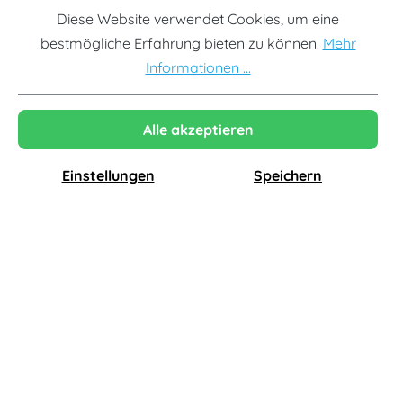
Diese Website verwendet Cookies, um eine
bestmögliche Erfahrung bieten zu können.
Mehr
Designhotel am Schwarzsee mit
Informationen ...
charakterstarken Spiegelobjekten
Alle akzeptieren
Das
SEEBICHL_haus.am.see
in Kitzbühel ist ein
Designhotel nur wenige Schritte vom Schwarzsee
Einstellungen
Speichern
entfernt. Das Haus verbindet die Atmosphäre eines
großen, gemütlichen Ferienhauses mit dem Komfort
eines modernen Boutique-Hotels. Mit
26 Zimmern
,
Restaurant, Bar, Sauna und kostenlosen
Leihfahrrädern für Gäste entsteht ein Ort, der bewusst
auf persönliche Gastfreundschaft und ein entspanntes
Design-Ambiente setzt.
Für dieses besondere Umfeld lieferte Smartambiente
8