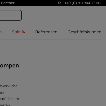
 Partner
Tel: +49 (0) 911 944 33103
n
Sale %
Referenzen
Geschäftskunden
dlampen
dwerkliche
hen
natürlichem
ierten