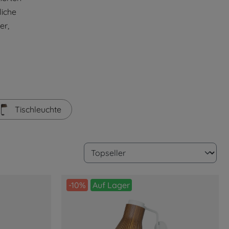
liche
er,
Tischleuchte
-10%
Auf Lager