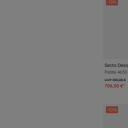
-10%
Secto Desi
785,00 €
706,50 €*
-10%