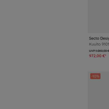
Secto Desi
1.080,00 
972,00 €*
-10%