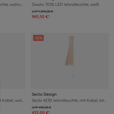
Kuulto 9100 LED Deckenleuchte, walnuss
Owalo 7030 LED Wandleuchte, weiß
1.095,00 €
985,50 €*
-10%
ahrung bieten zu können.
Mehr Informationen ...
Secto Design
Secto 4231 Wandleuchte, mit Kabel, walnuss
Secto 4230 Wandleuchte, mit Kabel, birke natur
480,00 €
432,00 €*