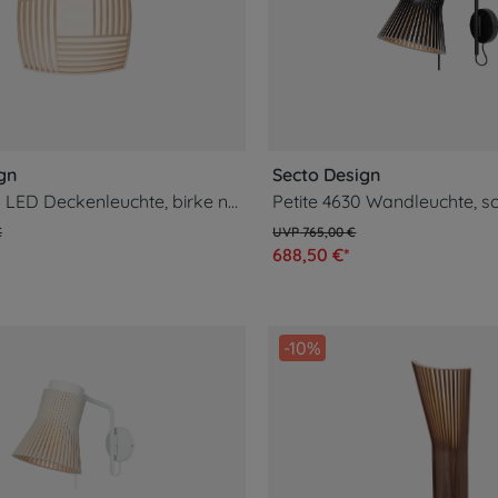
gn
Secto Design
Kuulto 9101 LED Deckenleuchte, birke natur
Petite 4630 Wandleuchte, s
€
765,00 €
688,50 €*
-10%