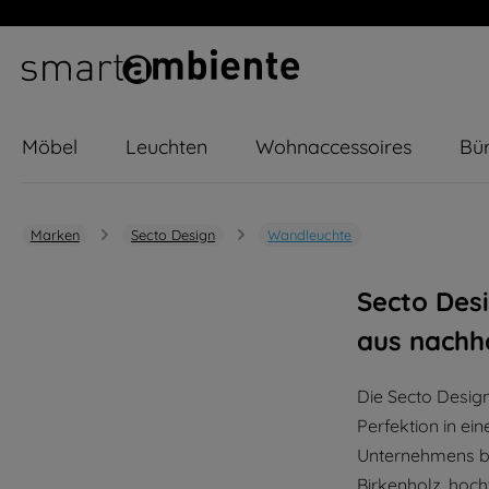
m Hauptinhalt springen
Zur Suche springen
Zur Hauptnavigation springen
Möbel
Leuchten
Wohnaccessoires
Bür
Marken
Secto Design
Wandleuchte
Secto Des
aus nachh
Die Secto Desig
Perfektion in ei
Unternehmens bi
Birkenholz, hoc