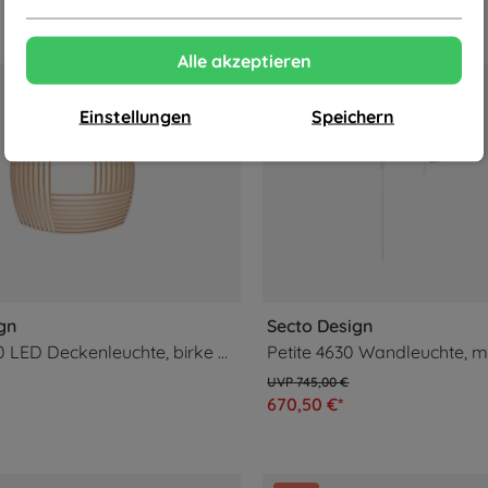
Alle akzeptieren
-10%
Einstellungen
Speichern
gn
Secto Design
Kuulto 9100 LED Deckenleuchte, birke natur
745,00 €
670,50 €*