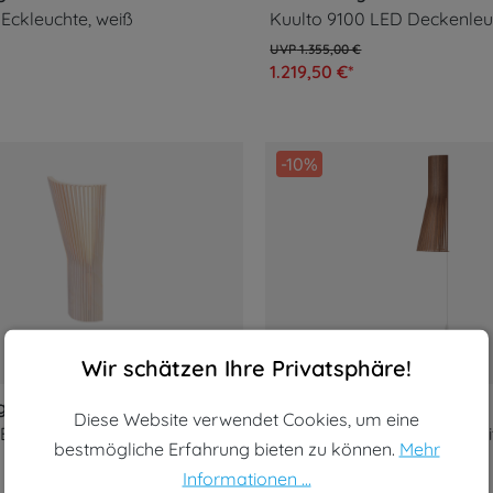
 Eckleuchte, weiß
1.355,00 €
1.219,50 €*
-10%
Cookie-Voreinstellungen
Diese Website verwendet Cookies, um eine bestmögliche Erf
Wir schätzen Ihre Privatsphäre!
gn
Secto Design
Diese Website verwendet Cookies, um eine
Eckleuchte, birke natur
bestmögliche Erfahrung bieten zu können.
Mehr
530,00 €
Informationen ...
477,00 €*