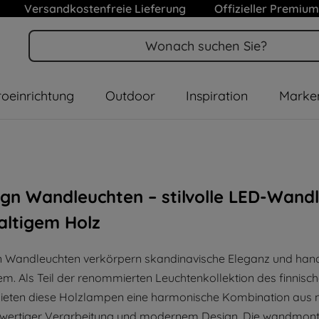
Versandkostenfreie Lieferung
Offizieller Premium
oeinrichtung
Outdoor
Inspiration
Marke
ign Wandleuchten – stilvolle LED-Wan
altigem Holz
n Wandleuchten verkörpern skandinavische Eleganz und han
nem. Als Teil der renommierten Leuchtenkollektion des finnisc
eten diese Holzlampen eine harmonische Kombination aus 
hwertiger Verarbeitung und modernem Design. Die wandmont