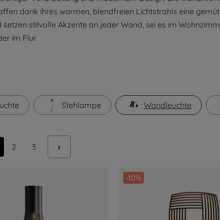
affen dank ihres warmen, blendfreien Lichtstrahls eine gemüt
setzen stilvolle Akzente an jeder Wand, sei es im Wohnzimm
r im Flur.
uchte
Stehlampe
Wandleuchte
ite
Seite
Seite
2
3
-10%