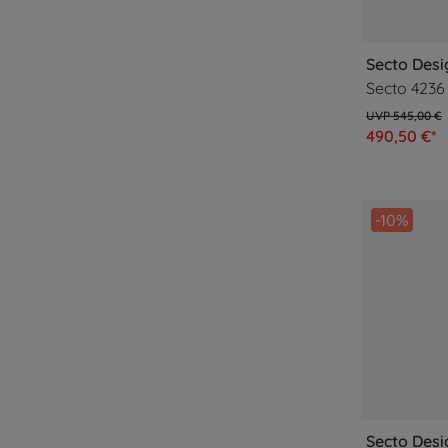
Secto Desi
545,00 €
490,50 €*
-10%
Secto Desi