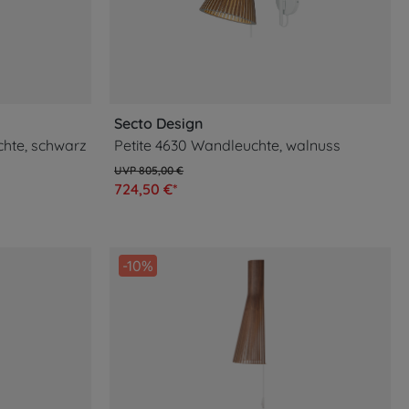
Secto Design
chte, schwarz
Petite 4630 Wandleuchte, walnuss
805,00 €
724,50 €*
-10%