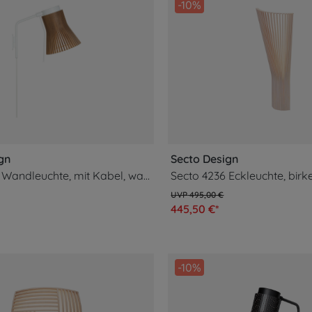
-10%
gn
Secto Design
Petite 4630 Wandleuchte, mit Kabel, walnuss
Secto 4236 Eckleuchte, birk
495,00 €
445,50 €*
-10%