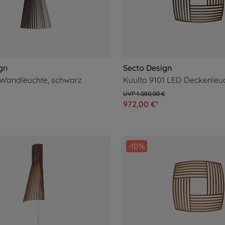
gn
Secto Design
 Wandleuchte, schwarz
Kuulto 9101 LED Deckenleu
1.080,00 €
972,00 €*
-10%