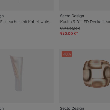
gn
Secto Design
Secto 4236 Eckleuchte, mit Kabel, walnuss
Kuulto 9101 LED Deckenleu
1.100,00 €
990,00 €*
-10%
gn
Secto Design