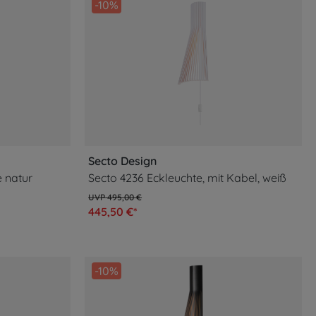
-10%
Secto Design
e natur
Secto 4236 Eckleuchte, mit Kabel, weiß
495,00 €
445,50 €*
-10%