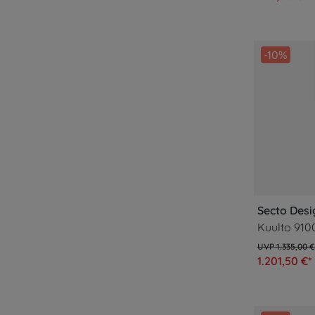
-10%
Secto Desi
1.335,00 €
1.201,50 €*