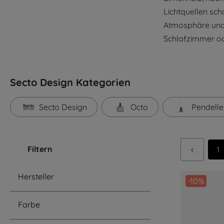
Lichtquellen sch
Atmosphäre und 
Schlafzimmer ode
Secto Design Kategorien
Secto Design
Octo
Pendelle
Filtern
Se
1
Hersteller
-10%
Farbe