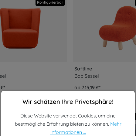
Konfigurierbar
Softline
sel
Bob Sessel
 €*
ab 715,19 €*
Cookie-Voreinstellungen
Diese Website verwendet Cookies, um eine bestmögliche Erf
Wir schätzen Ihre Privatsphäre!
Diese Website verwendet Cookies, um eine
Konfigurierbar
bestmögliche Erfahrung bieten zu können.
Mehr
Informationen ...