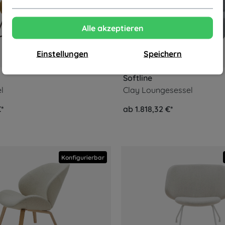
Alle akzeptieren
Einstellungen
Speichern
Softline
l
Clay Loungesessel
€*
ab 1.818,32 €*
Konfigurierbar