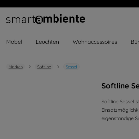
m Hauptinhalt springen
Zur Suche springen
Zur Hauptnavigation springen
Möbel
Leuchten
Wohnaccessoires
Bür
Marken
Softline
Sessel
Softline S
Softline Sessel 
Einsatzmöglichk
eigenständige S