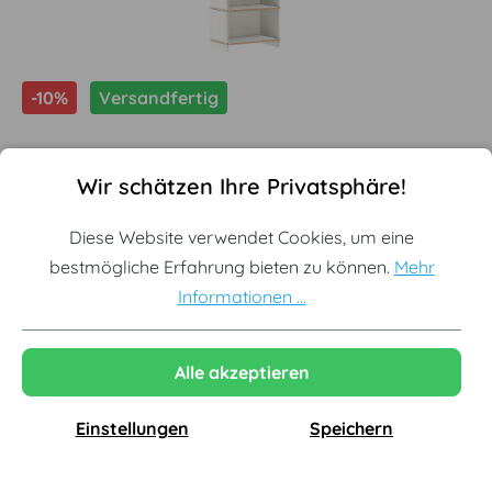
-10%
Versandfertig
Cookie-Voreinstellungen
Diese Website verwendet Cookies, um eine bestmögliche Erf
Wir schätzen Ihre Privatsphäre!
Diese Website verwendet Cookies, um eine
Tojo - Mehrfach Grundmodul
bestmögliche Erfahrung bieten zu können.
Mehr
sechsfach
Informationen ...
Offizieller Tojo Premium Partner
Alle akzeptieren
Sofort lieferbar aus Lagerbestand
Originale Neuware vom Hersteller
Einstellungen
Speichern
Ausgewählte Variante:
Mehrfach Grundmodul