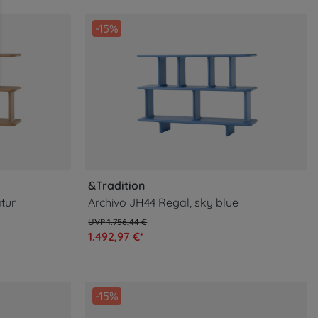
-15%
&Tradition
tur
Archivo JH44 Regal, sky blue
1.756,44 €
1.492,97 €*
-15%