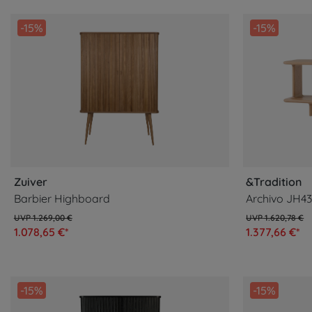
-15%
-15%
Zuiver
&Tradition
Barbier Highboard
Archivo JH43
1.269,00 €
1.620,78 €
1.078,65 €*
1.377,66 €*
-15%
-15%