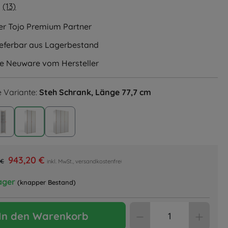
(13)
liche Bewertung von 5 von 5 Sternen
ler Tojo Premium Partner
lieferbar aus Lagerbestand
le Neuware vom Hersteller
 Variante:
Steh Schrank, Länge 77,7 cm
undmodul, weiß
Steh Anbaumodul, weiß
Steh Schrank, Länge 77,7 cm
Steh Schrank, Länge 115,6 cm
943,20 €
 €
inkl. MwSt., versandkostenfrei
ager
(knapper Bestand)
Produkt Anzahl: 
In den Warenkorb