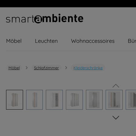
m Hauptinhalt springen
Zur Suche springen
Zur Hauptnavigation springen
Möbel
Leuchten
Wohnaccessoires
Bür
Möbel
Schlafzimmer
Kleiderschränke
Bildergalerie überspringen