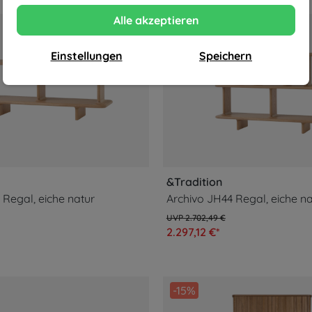
Alle akzeptieren
-15%
Einstellungen
Speichern
&Tradition
 Regal, eiche natur
Archivo JH44 Regal, eiche na
2.702,49 €
2.297,12 €*
-15%