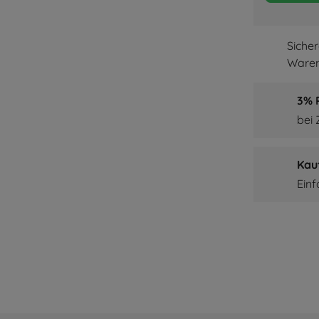
Siche
Waren
3% P
bei
Kau
Ein