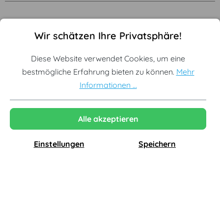
Cookie-Voreinstellungen
Diese Website verwendet Cookies, um eine bestmögliche Erf
-20%
Auf Lager
-20%
Wir schätzen Ihre Privatsphäre!
Diese Website verwendet Cookies, um eine
bestmögliche Erfahrung bieten zu können.
Mehr
Informationen ...
Alle akzeptieren
Woud
Woud
Arc Couchtisch, Ø 66 cm, eiche geölt
Arc Beistelltisch, eiche geölt
Einstellungen
Speichern
909,00 €
669,00 €
727,20 €*
535,20 €*
-18%
-20%