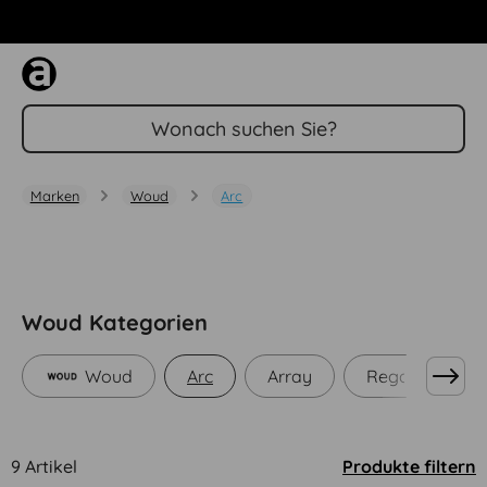
Zum Hauptinhalt springen
Marken
Woud
Arc
Woud Kategorien
Woud
Arc
Array
Regale
C
9 Artikel
Produkte filtern