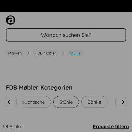
Zum Hauptinhalt springen
Marken
FDB Møbler
Stühle
FDB Møbler Kategorien
che
Couchtische
Stühle
Bänke
Hocker
58 Artikel
Produkte filtern