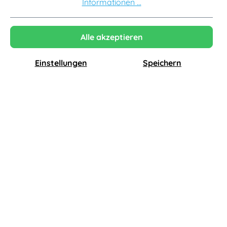
Informationen ...
-30%
Auf Lager
-30%
Auf Lager
Alle akzeptieren
Einstellungen
Speichern
FDB Møbler
FDB Møbler
J46 Stuhl, buche dunkelblau
J46 Stuhl, buche mailbox red
259,00 €
259,00 €
181,30 €*
181,30 €*
-30%
Auf Lager
-30%
Auf Lager