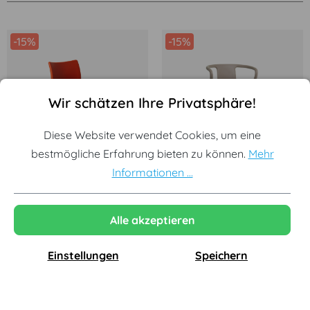
-15%
-15%
Cookie-Voreinstellungen
Diese Website verwendet Cookies, um eine bestmögliche Erf
Wir schätzen Ihre Privatsphäre!
Diese Website verwendet Cookies, um eine
bestmögliche Erfahrung bieten zu können.
Mehr
Magis
Magis
Informationen ...
Air-Chair, orange
Air-Armchair, beige
170,17 €
178,50 €
144,64 €*
151,73 €*
Alle akzeptieren
Einstellungen
Speichern
-15%
-15%