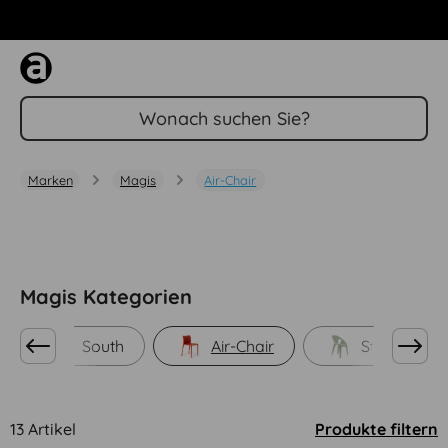
Zum Hauptinhalt springen
Marken
Magis
Air-Chair
Magis Kategorien
South
Air-Chair
Stühle
13 Artikel
Produkte filtern