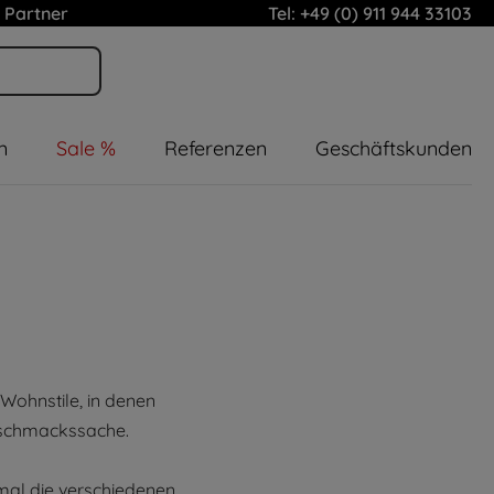
 Partner
Tel: +49 (0) 911 944 33103
n
Sale %
Referenzen
Geschäftskunden
e Wohnstile, in denen
eschmackssache.
mal die verschiedenen