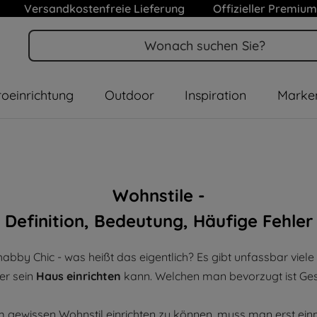
Versandkostenfreie Lieferung
Offizieller Premium
oeinrichtung
Outdoor
Inspiration
Marke
Wohnstile -
Definition, Bedeutung, Häufige Fehler
 Shabby Chic - was heißt das eigentlich? Es gibt unfassbar viel
er sein
Haus einrichten
kann. Welchen man bevorzugt ist G
 gewissen Wohnstil einrichten zu können, muss man erst ein