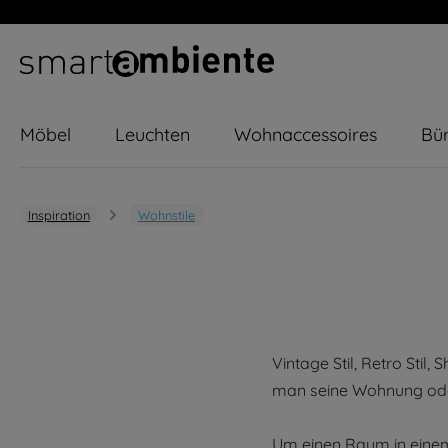
m Hauptinhalt springen
Zur Suche springen
Zur Hauptnavigation springen
Möbel
Leuchten
Wohnaccessoires
Bür
Inspiration
Wohnstile
Vintage Stil, Retro Stil,
man seine Wohnung od
Um einen Raum in einem