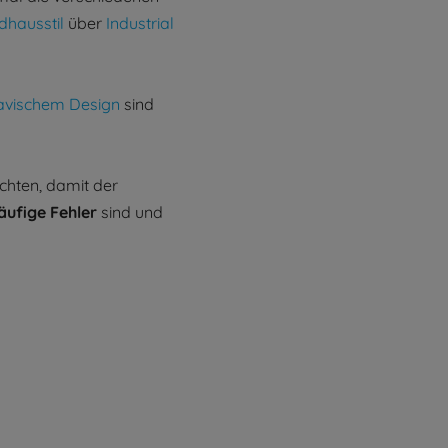
dhausstil
über
Industrial
avischem Design
sind
achten, damit der
äufige Fehler
sind und