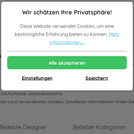
Cookie-Voreinstellungen
Diese Website verwendet Cookies, um eine bestmögliche Erf
Wir schätzen Ihre Privatsphäre!
Diese Website verwendet Cookies, um eine
bestmögliche Erfahrung bieten zu können.
Mehr
Informationen ...
gn
Alle akzeptieren
Einstellungen
Speichern
lb Deutschlands versandkostenfrei.
ach Land Versandkosten anfallen. Detaillierte Informationen finden Sie
Beliebte Designer
Beliebte Kategorien